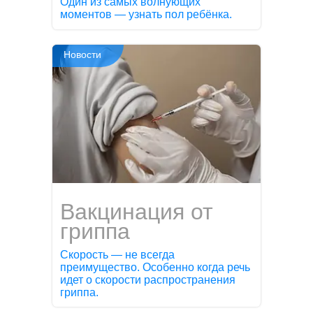
Один из самых волнующих
моментов — узнать пол ребёнка.
Новости
Вакцинация от
гриппа
Скорость — не всегда
преимущество. Особенно когда речь
идет о скорости распространения
гриппа.