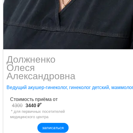
Должненко
Олеся
Александровна
Ведущий акушер-гинеколог, гинеколог детский, маммоло
Стоимость приёма от
*
4300
3440 ₽
* для первичных посетителей
медицинского центра
записаться