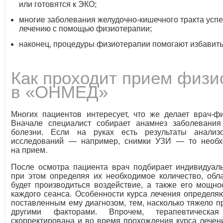
или готовятся к ЭКО;
многие заболевания желудочно-кишечного тракта усп
лечению с помощью физиотерапии;
наконец, процедуры физиотерапии помогают избавитьс
Как проходит прием физи
в «ОНМЕД»
Многих пациентов интересует, что же делает врач-ф
Вначале специалист собирает анамнез заболевания
болезни. Если на руках есть результаты анализ
исследований — например, снимки УЗИ — то необх
на прием.
После осмотра пациента врач подбирает индивидуал
при этом определяя их необходимое количество, обла
будет производиться воздействие, а также его мощно
каждого сеанса. Особенности курса лечения определя
поставленным ему диагнозом, тем, насколько тяжело пр
другими факторами. Впрочем, терапевтическ
скорректирована и во время прохождения курса лечени