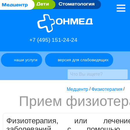
Дети
Стоматология
Медцентр
+7 (495) 151-24-24
наши услуги
версия для слабовидящих
Медцентр
/
Физиотерапия
/
Прием физиотер
Физиотерапия, или лечени
заболеваний с помощью о