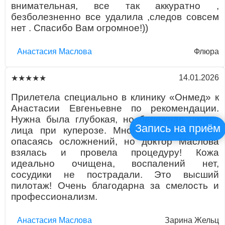
внимательная, все так аккуратно ,
безболезненно все удалила ,следов совсем
нет . Спасибо Вам огромное!))
Aнaстaсия Маслова
Флюра
14.01.2026
★★★★★
Прилетела специально в клинику «Онмед» к
Анастасии Евгеньевне по рекомендации.
Нужна была глубокая, но бережная чистка
Запись на приём
лица при куперозе. Многие отказывались,
опасаясь осложнений, но доктор Маслова
взялась и провела процедуру! Кожа
идеально очищена, воспалений нет,
сосудики не пострадали. Это высший
пилотаж! Очень благодарна за смелость и
профессионализм.
Aнaстaсия Маслова
Зарина Жельц