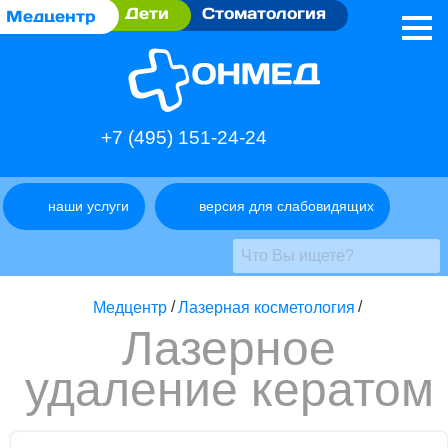
Дети
Стоматология
Медцентр
+7 (495) 151-24-24
наши услуги
версия для слабовидящих
Медцентр
/
Лазерная косметология
/
Лазерное
удаление кератом