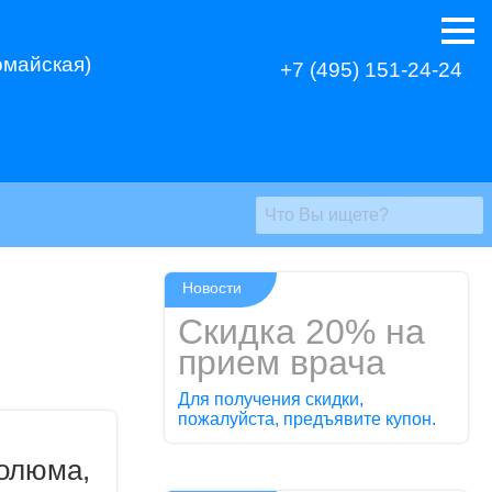
омайская)
+7 (495) 151-24-24
Новости
Скидка 20% на
прием врача
Для получения скидки,
пожалуйста, предъявите купон.
олюма,