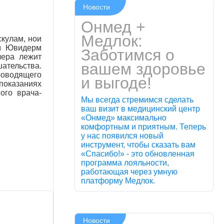
Новости
Онмед +
Медлок:
скулам, нои
ем Ювидерм
Заботимся о
лера лежит
вашем здоровье
ательства.
проводящего
и выгоде!
показаниях
ого врача-
Мы всегда стремимся сделать
ваш визит в медицинский центр
«Онмед» максимально
комфортным и приятным. Теперь
у нас появился новый
инструмент, чтобы сказать вам
«Спасибо!» - это обновленная
программа лояльности,
работающая через умную
платформу Медлок.
Новости