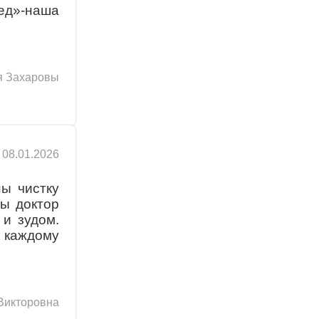
ед»-наша
я Захаровы
08.01.2026
ны чистку
мы доктор
 и зудом.
к каждому
Викторовна