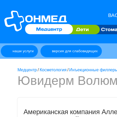
ВАО
Медцентр
Дети
Стома
наши услуги
версия для слабовидящих
Медцентр
/
Косметология
/
Инъекционные филлер
Ювидерм Волю
Американская компания Алл