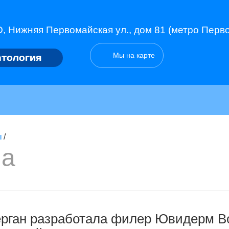
, Нижняя Первомайская ул., дом 81 (метро Перв
Мы на карте
тология
ы
/
ма
ерган разработала филер Ювидерм В