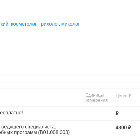
ий, косметолог, трихолог, миколог
Единицы
Цена, ₽
измерения
есплатно!
₽
а ведущего специалиста.
4300 ₽
ебных программ (B01.008.003)