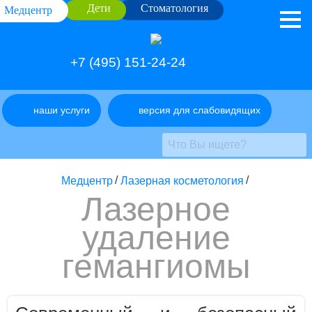
Дети
Стоматология
Медцентр
+7 (495) 151-24-24
наши услуги
версия для слабовидящих
Медцентр
/
Лазерная косметология
/
Лазерное
удаление
гемангиомы