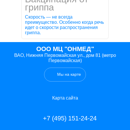
гриппа
Скорость — не всегда
преимущество. Особенно когда речь
идет о скорости распространения
гриппа.
ООО МЦ "ОНМЕД"
ВАО, Нижняя Первомайская ул., дом 81 (метро
Первомайская)
Мы на карте
Карта сайта
+7 (495) 151-24-24