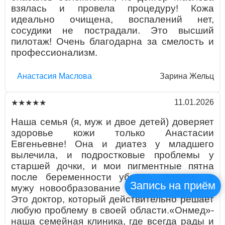
взялась и провела процедуру! Кожа
идеально очищена, воспалений нет,
сосудики не пострадали. Это высший
пилотаж! Очень благодарна за смелость и
профессионализм.
Aнaстaсия Маслова
Зарина Жельц
11.01.2026
★★★★★
Наша семья (я, муж и двое детей) доверяет
здоровье кожи только Анастасии
Евгеньевне! Она и диатез у младшего
вылечила, и подростковые проблемы у
старшей дочки, и мои пигментные пятна
после беременности убрала лазером, и
Запись на приём
мужу новообразование на спине удалила.
Это доктор, который действительно решает
любую проблему в своей области.«Онмед»-
наша семейная клиника, где всегда рады и