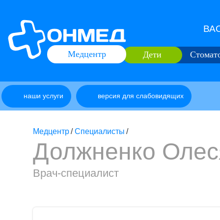
ВАО
Медцентр
Дети
Стомат
наши услуги
версия для слабовидящих
Медцентр
/
Специалисты
/
Должненко Олес
Врач-специалист