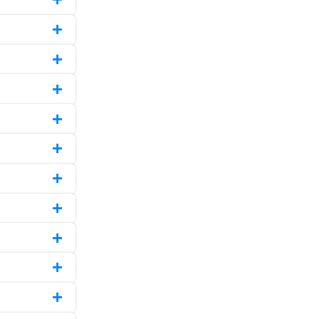
+
+
+
+
+
+
+
+
+
+