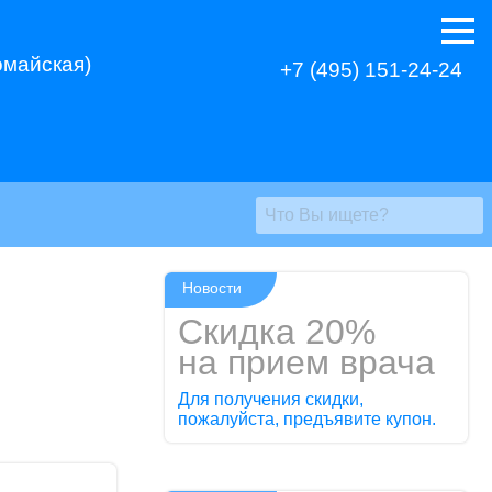
омайская)
+7 (495) 151-24-24
Новости
Скидка 20%
на прием врача
Для получения скидки,
пожалуйста, предъявите купон.