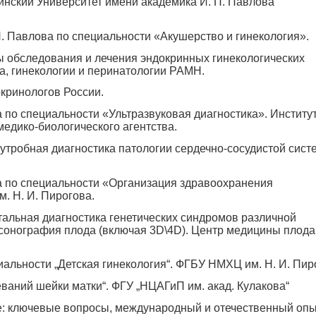
цинский Университет имени академика
И. П. Павлова
П. Павлова
по специальности «Акушерство и гинекология».
 обследования и лечения эндокринных гинекологических
а, гинекологии и перинатологии РАМН.
окринологов России.
 по специальности «Ультразвуковая диагностика». Институ
дико-биологического агентства.
утробная диагностика патологии сердечно-сосудистой сист
а по специальности «Организация здравоохранения
им.
Н. И. Пирогова
.
альная диагностика генетических синдромов различной
осонография плода (включая 3D\4D). Центр медицины плода
иальности „Детская гинекология“. ФГБУ НМХЦ им.
Н. И. Пир
леваний шейки матки“. ФГУ „НЦАГиП им. акад. Кулакова“
ке: ключевые вопросы, международный и отечественный опы