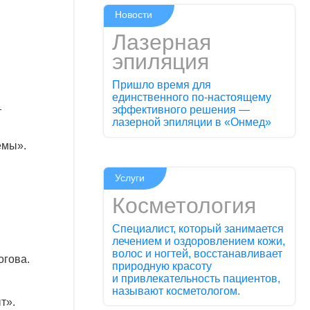
Новости
Лазерная
эпиляция
Пришло время для
единственного по-настоящему
эффективного решения —
т
лазерной эпиляции в «Онмед»
емы».
Услуги
Косметология
Специалист, который занимается
лечением и оздоровлением кожи,
волос и ногтей, восстанавливает
огова
.
природную красоту
и привлекательность пациентов,
называют косметологом.
т».