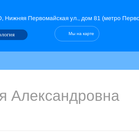
, Нижняя Первомайская ул., дом 81 (метро Перв
Мы на карте
ология
я Александровна