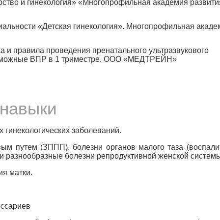
рство и гинекология» «Многопрофильная академия развити
иальности «Детская гинекология». Многопрофильная акаде
а и правила проведения пренатального ультразвукового
озможные ВПР в 1 триместре. ООО «МЕДТРЕЙН»
навыки
х гинекологических заболеваний.
ым путем (ЗППП), болезни органов малого таза (воспал
 и разнообразные болезни репродуктивной женской системы
ия матки.
ессариев