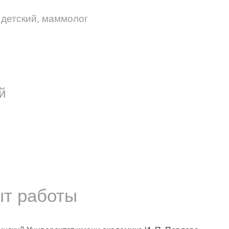
 детский, маммолог
й
ыт работы