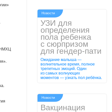
огии»
Новости
УЗИ для
У
определения
пола ребенка
с сюрпризом
для гендер-пати
У НМХЦ
Ожидание малыша —
ия».
волнительное время, полное
трепетных эмоций. Один
из самых волнующих
моментов — узнать пол ребёнка.
ва
.
Новости
тия
Вакцинация