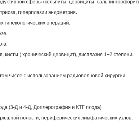
дуктивной сферы (кольпиты, цервициты, сальпингоофорит
триоза, гиперплазии эндометрия.
х гинекологических операций.
зе.
ла.
, кисты ( хронический цервицит), дисплазия 1−2 степени.
том числе с использованием радиоволновой хирургии.
ода (3-Д и 4-Д, Доплерография и КТГ плода)
рюшной полости, периферических лимфатических узлов.