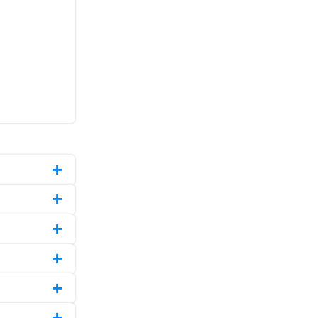
+
+
+
+
+
+