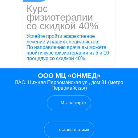
Курс
физиотерапии
со скидкой 40%
Успейте пройти эффективное
лечение у наших специалистов!
По направлению врача вы можете
пройти курс физиотерапии из 5 и 10
процедур со скидкой 40%
ООО МЦ «ОНМЕД»
ВАО, Нижняя Первомайская ул., дом 81 (метро
Первомайская)
Мы на карте
оставьте отзыв