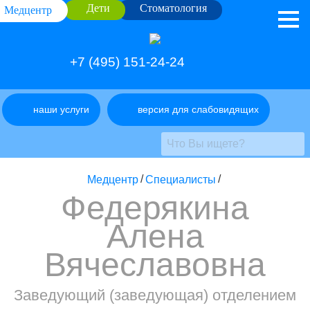
Дети
Стоматология
Медцентр
+7 (495) 151-24-24
наши услуги
версия для слабовидящих
Медцентр
/
Специалисты
/
Федерякина
Алена
Вячеславовна
Заведующий (заведующая) отделением