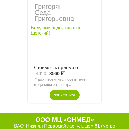
Григорян
Седа
Григорьевна
Ведущий эндокринолог
(детский)
Стоимость приёма от
*
4450
3560 ₽
* для первичных посетителей
медицинского центра
записаться
ООО МЦ «ОНМЕД»
ВАО, Нижняя Первомайская ул., дом 81 (метро