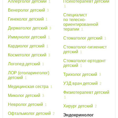
Аллерголог детский
Психотерапевт детский
1
1
Венеролог детский
3
Специалист
Гинеколог детский
1
по телесно-
ориентированной
Дерматолог детский
3
терапии
1
Иммунолог детский
1
Стоматолог детский
1
Кардиолог детский
1
Стоматолог-гигиенист
детский
1
Косметолог детский
3
Стоматолог-ортодонт
Логопед детский
1
детский
1
ЛОР (отоларинголог)
Трихолог детский
3
детский
1
УЗД врач детский
2
Медицинская сестра
1
Физиотерапевт детский
Миколог детский
3
1
Невролог детский
1
Хирург детский
2
Офтальмолог детский
2
Эндокринолог